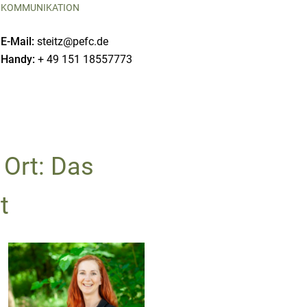
KOMMUNIKATION
E-Mail:
steitz@pefc.de
Handy:
+ 49 151 18557773
 Ort: Das
t