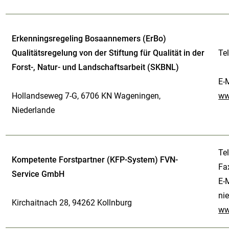
Erkenningsregeling Bosaannemers (ErBo)
Qualitätsregelung von der Stiftung für Qualität in der
Te
Forst-, Natur- und Landschaftsarbeit (SKBNL)
E-
Hollandseweg 7-G, 6706 KN Wageningen,
ww
Niederlande
Te
Kompetente Forstpartner (KFP-System) FVN-
Fa
Service GmbH
E-
ni
Kirchaitnach 28, 94262 Kollnburg
ww