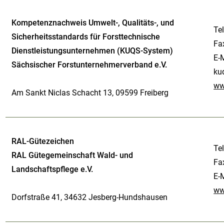
Kompetenznachweis Umwelt-, Qualitäts-, und
Te
Sicherheitsstandards für Forsttechnische
Fa
Dienstleistungsunternehmen (KUQS-System)
E-M
Sächsischer Forstunternehmerverband e.V.
ku
ww
Am Sankt Niclas Schacht 13, 09599 Freiberg
RAL-Gütezeichen
Te
RAL Gütegemeinschaft Wald- und
Fa
Landschaftspflege e.V.
E-
ww
Dorfstraße 41, 34632 Jesberg-Hundshausen