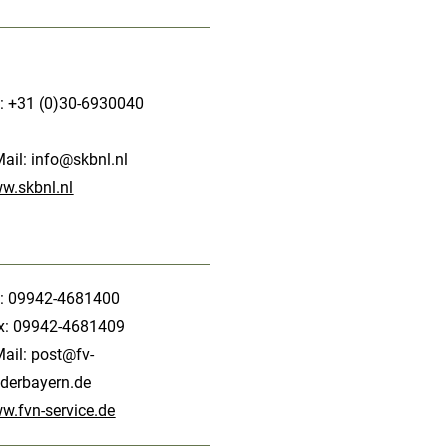
l: +31 (0)30-6930040
Mail:
info@skbnl.nl
w.skbnl.nl
l: 09942-4681400
x: 09942-4681409
Mail:
post@fv-
ederbayern.de
w.fvn-service.de