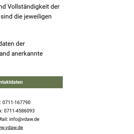
und Vollständigkeit der
sind die jeweiligen
daten der
land anerkannte
ontaktdaten
l: 0711-167790
x: 0711-4586093
Mail:
info@vdaw.de
w.vdaw.de