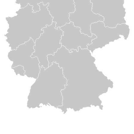
4. Gebühren
Die Gebühren für Waldbesitzende betragen
0,18€ pro Hektar und Jahr für Waldflächen
über 25 ha. Bei Waldflächen unter 25 ha
betragen die Gebühren pauschal 5€ pro
Jahr.
IHR WEG ZUR PEFC-URKUNDE
Ablauf der Zertifizierung