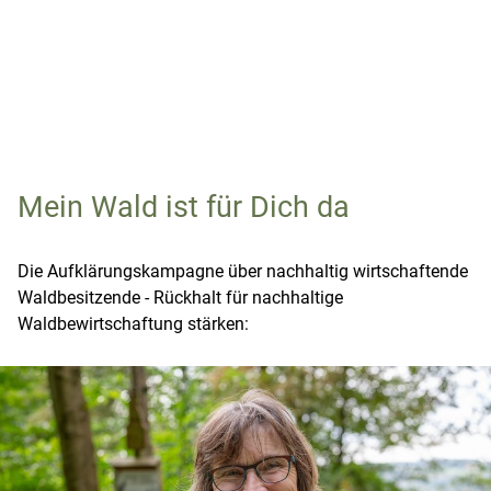
Die PEFC-Waldhauptstädte
Auszeichnung für besonderes Engagement
Mein Wald ist für Dich da
MEHR ERFAHREN
Die Aufklärungskampagne über nachhaltig wirtschaftende
Waldbesitzende - Rückhalt für nachhaltige
Waldbewirtschaftung stärken: