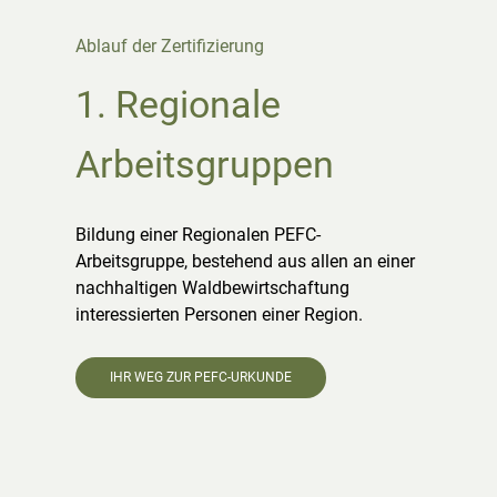
Ablauf der Zertifizierung
Ablauf der Zertifizierung
Ablau
1. Regionale
1. Regionale
2.
Arbeitsgruppen
Arbeitsgruppen
Wa
Bildung einer Regionalen PEFC-
Bildung einer Regionalen PEFC-
Erste
Arbeitsgruppe, bestehend aus allen an einer
Arbeitsgruppe, bestehend aus allen an einer
in d
nachhaltigen Waldbewirtschaftung
nachhaltigen Waldbewirtschaftung
Wald
interessierten Personen einer Region.
interessierten Personen einer Region.
durc
Ziele
Jahr
IHR WEG ZUR PEFC-URKUNDE
IHR WEG ZUR PEFC-URKUNDE