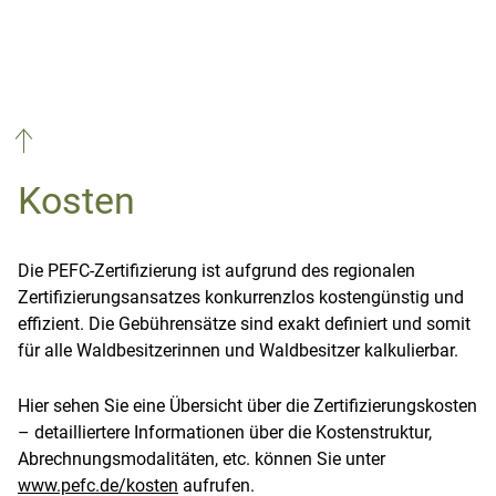
5. PEFC-Urkunde
Nach Überweisung der Gebühren an PEFC
Deutschland erhalten Waldbesitzende Ihre
PEFC-Urkunde und weitere Dokumente.
Jetzt können sie ihr Holz als „PEFC-
Kosten
zertifiziert“ verkaufen.
IHR WEG ZUR PEFC-URKUNDE
Die PEFC-Zertifizierung ist aufgrund des regionalen
Zertifizierungsansatzes konkurrenzlos kostengünstig und
effizient. Die Gebührensätze sind exakt definiert und somit
für alle Waldbesitzerinnen und Waldbesitzer kalkulierbar.
Hier sehen Sie eine Übersicht über die Zertifizierungskosten
Ablauf der Zertifizierung
– detailliertere Informationen über die Kostenstruktur,
Abrechnungsmodalitäten, etc. können Sie unter
6. Kontrolle
www.pefc.de/kosten
aufrufen.