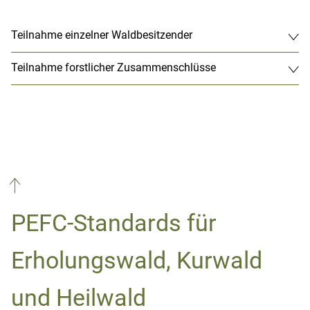
Teilnahme einzelner Waldbesitzender
Die PEFC-Zertifizierung wird von
unabhängigen Zertifizierungsstellen
Teilnahme forstlicher Zusammenschlüsse
kontrolliert („PEFC-Audit“).
IHR WEG ZUR PEFC-URKUNDE
PEFC-Standards für
Erholungswald, Kurwald
und Heilwald