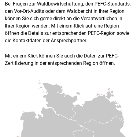
Ablauf der Zertifizierung
Bei Fragen zur Waldbewirtschaftung, den PEFC-Standards,
den Vor-Ort-Audits oder dem Waldbericht in Ihrer Region
3. Waldbesitzende
können Sie sich gerne direkt an die Verantwortlichen in
Ihrer Region wenden. Mit einem Klick auf eine Region
werden zertifiziert
öffnen die Details zur entsprechenden PEFC-Region sowie
die Kontaktdaten der Ansprechpartner.
Waldbesitzende können sich nun mit der
Mit einem Klick können Sie auch die Daten zur PEFC-
Unterzeichnung der PEFC-
Zertifizierung in der entsprechenden Region öffnen.
Selbstverpflichtungserklärung der PEFC-
Zertifizierung in ihrer Region anschließen.
IHR WEG ZUR PEFC-URKUNDE
Ablauf der Zertifizierung