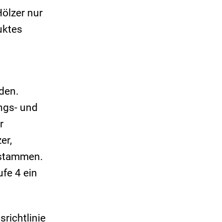
Hölzer nur
uktes
den.
ngs- und
r
er,
 stammen.
ufe 4 ein
richtlinie