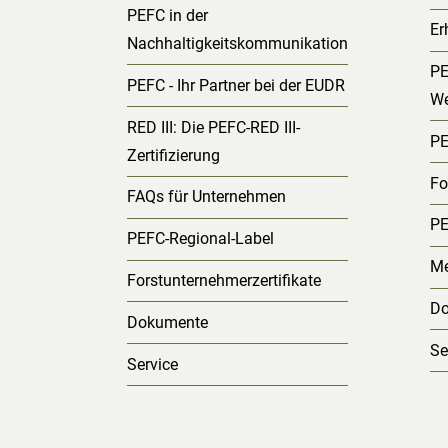
PEFC in der
Er
Nachhaltigkeitskommunikation
PE
PEFC - Ihr Partner bei der EUDR
We
RED III: Die PEFC-RED III-
PE
Zertifizierung
Fo
FAQs für Unternehmen
PE
PEFC-Regional-Label
Me
Forstunternehmerzertifikate
D
Dokumente
Se
Service