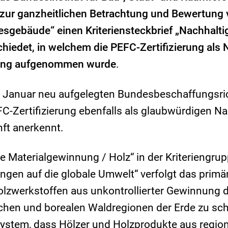
 zur ganzheitlichen Betrachtung und Bewertung
sgebäude“ einen Kriteriensteckbrief „Nachhalti
hiedet, in welchem die PEFC-Zertifizierung als
tung aufgenommen wurde
.
m Januar neu aufgelegten Bundesbeschaffungsrich
FC-Zertifizierung ebenfalls als glaubwürdigen N
nft anerkennt.
ge Materialgewinnung / Holz“ in der Kriteriengru
ngen auf die globale Umwelt“ verfolgt das primär
lzwerkstoffen aus unkontrollierter Gewinnung d
schen und borealen Waldregionen der Erde zu sc
ystem, dass Hölzer und Holzprodukte aus region