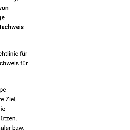
 von
ge
 Nachweis
tlinie für
achweis für
ppe
e Ziel,
ie
hützen.
aler bzw.