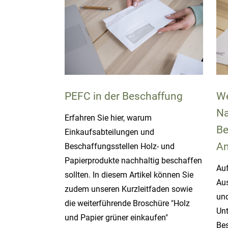
PEFC in der Beschaffung
We
Na
Erfahren Sie hier, warum
Be
Einkaufsabteilungen und
An
Beschaffungsstellen Holz- und
Papierprodukte nachhaltig beschaffen
Auf
sollten. In diesem Artikel können Sie
Aus
zudem unseren Kurzleitfaden sowie
und
die weiterführende Broschüre "Holz
Unt
und Papier grüner einkaufen"
Bes