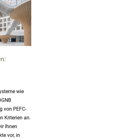
n:
systeme wie
 DGNB
g von PEFC-
en Kriterien an.
wir Ihnen
te vor, in