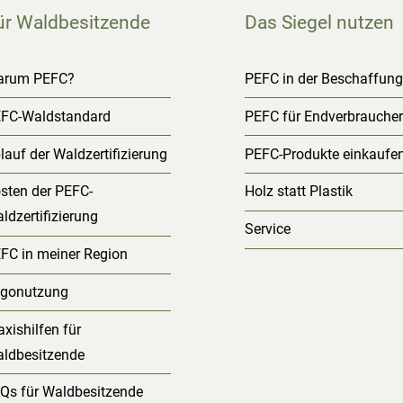
ür Waldbesitzende
Das Siegel nutzen
arum PEFC?
PEFC in der Beschaffun
FC-Waldstandard
PEFC für Endverbrauche
lauf der Waldzertifizierung
PEFC-Produkte einkaufe
sten der PEFC-
Holz statt Plastik
ldzertifizierung
Service
FC in meiner Region
gonutzung
axishilfen für
ldbesitzende
Qs für Waldbesitzende