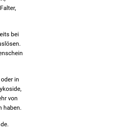
alter,
its bei
uslösen.
nenschein
oder in
lykoside,
ehr von
n haben.
nde.