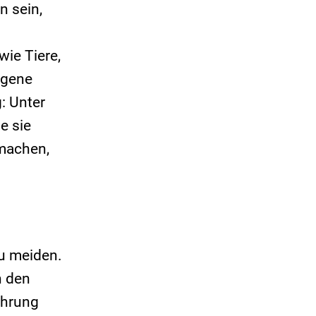
n sein,
wie Tiere,
igene
: Unter
e sie
machen,
zu meiden.
h den
ührung