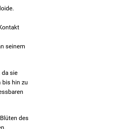
loide.
Kontakt
an seinem
 da sie
 bis hin zu
 essbaren
 Blüten des
n,