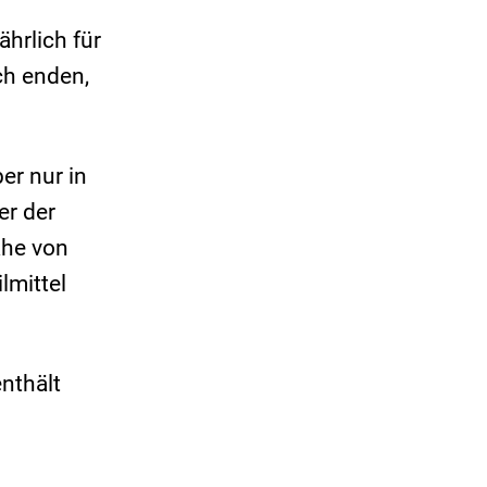
hrlich für
ch enden,
er nur in
er der
ähe von
lmittel
nthält