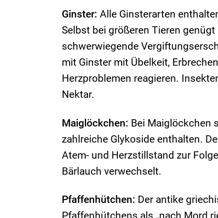
Ginster:
Alle Ginsterarten enthalt
Selbst bei größeren Tieren genügt
schwerwiegende Vergiftungsersc
mit Ginster mit Übelkeit, Erbrech
Herzproblemen reagieren. Insekten
Nektar.
Maiglöckchen:
Bei Maiglöckchen si
zahlreiche Glykoside enthalten. D
Atem- und Herzstillstand zur Fol
Bärlauch verwechselt.
Pfaffenhütchen:
Der antike griech
Pfaffenhütchens als „nach Mord rie