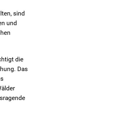
lten, sind
en und
chen
htigt die
chung. Das
us
Wälder
usragende