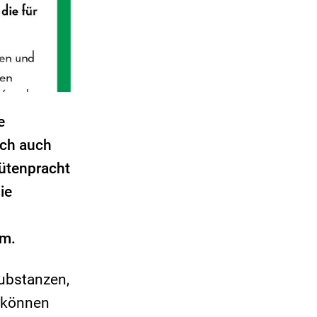
e
och auch
lütenpracht
ie
em.
Substanzen,
g können