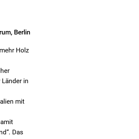
rum, Berlin
, mehr Holz
cher
 Länder in
alien mit
damit
nd“. Das