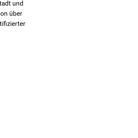
tadt und
ion über
fizierter