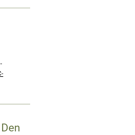
-
C-
 Den