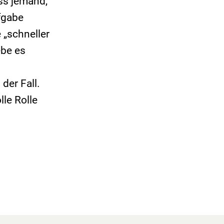
ass jemand,
fgabe
 „schneller
ebe es
 der Fall.
le Rolle