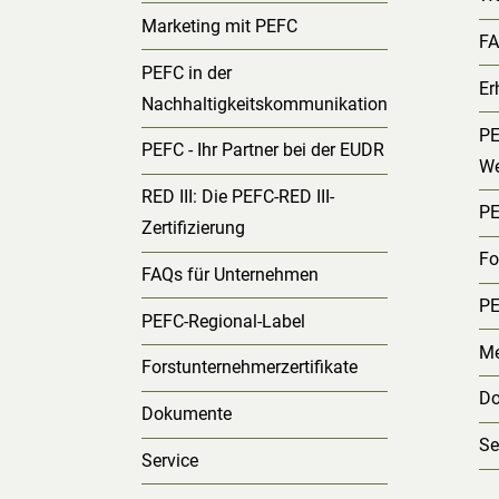
Marketing mit PEFC
FA
PEFC in der
Er
Nachhaltigkeitskommunikation
PE
PEFC - Ihr Partner bei der EUDR
We
RED III: Die PEFC-RED III-
PE
Zertifizierung
Fo
FAQs für Unternehmen
PE
PEFC-Regional-Label
Me
Forstunternehmerzertifikate
D
Dokumente
Se
Service