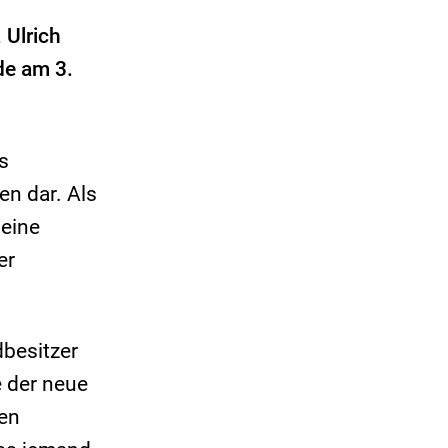
 Ulrich
de am 3.
s
en dar. Als
 eine
er
dbesitzer
e der neue
en