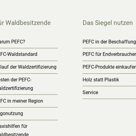
ür Waldbesitzende
Das Siegel nutzen
arum PEFC?
PEFC in der Beschaffun
FC-Waldstandard
PEFC für Endverbrauche
lauf der Waldzertifizierung
PEFC-Produkte einkaufe
sten der PEFC-
Holz statt Plastik
ldzertifizierung
Service
FC in meiner Region
gonutzung
axishilfen für
ldbesitzende